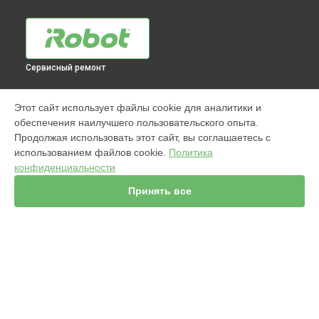
Сервисный ремонт
МОДЕЛИ
Этот сайт использует файлы cookie для аналитики и
обеспечения наилучшего пользовательского опыта.
960
Продолжая использовать этот сайт, вы соглашаетесь с
j7+ Combo
использованием файлов cookie.
Политика
Jet m6
конфиденциальности
980
s9
Принять все
981
886
896
865
895
СТРАНИЦЫ
i8+
Гарантия
j7+
Доставка
i3+
Мастера