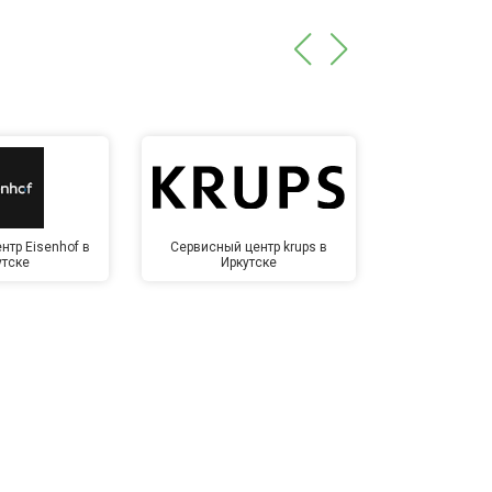
нтр Eisenhof в
Сервисный центр krups в
Сервисный 
утске
Иркутске
Ирк