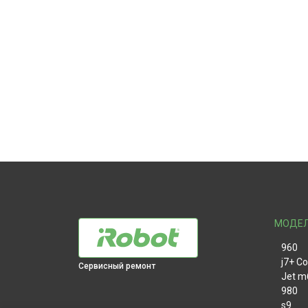
МОДЕ
960
j7+ C
Сервисный ремонт
Jet m
980
s9