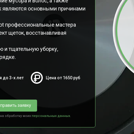
ие мусора и волос, а также
к являются основными причинами
ot профессиональные мастера
кт щеток, восстанавливая
ю и тщательную уборку,
рядке.
я до 3-х лет
Цена от 1650 руб
править заявку
 на обработку моих
персональных данных.