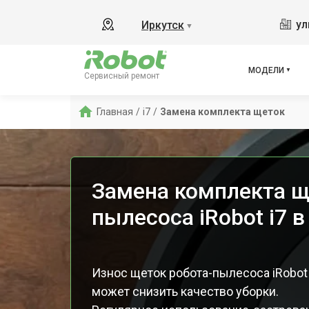
865
ул
Иркутск
▼
i8
i8+
j7
МОДЕЛИ
Сервисный ремонт
j7 Co
i3
Главная
/
i7
/
Замена комплекта щеток
i6
880
Замена комплекта щ
пылесоса iRobot i7 в
Износ щеток робота-пылесоса iRobot
может снизить качество уборки.