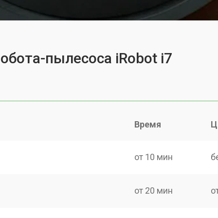
обота-пылесоса iRobot i7
Время
Ц
от 10 мин
б
от 20 мин
о