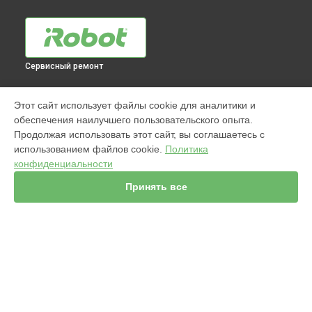
Сервисный ремонт
МОДЕЛИ
Этот сайт использует файлы cookie для аналитики и
обеспечения наилучшего пользовательского опыта.
960
Продолжая использовать этот сайт, вы соглашаетесь с
j7+ Combo
использованием файлов cookie.
Политика
Jet m6
конфиденциальности
980
s9
Принять все
981
i7
886
896
895
СТРАНИЦЫ
i8+
Гарантия
j7+
Доставка
i3+
Мастера