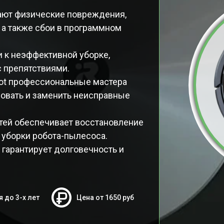
ают физические повреждения,
 а также сбои в программном
и к неэффективной уборке,
с препятствиями.
ot профессиональные мастера
ровать и заменить неисправные
тей обеспечивает восстановление
 уборки робота-пылесоса.
 гарантирует долговечность и
я до 3-х лет
Цена от 1650 руб