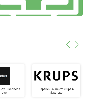
нтр Eisenhof в
Сервисный центр krups в
Сервисный 
утске
Иркутске
Ирк