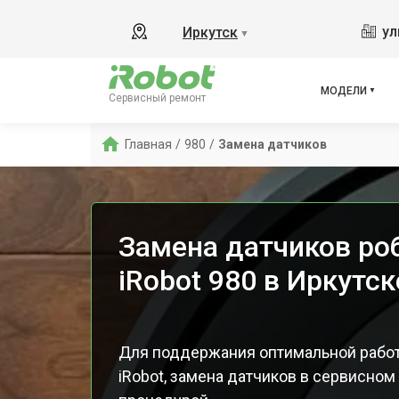
865
ул
Иркутск
▼
i8
i8+
j7
МОДЕЛИ
Сервисный ремонт
j7 Co
i3
Главная
/
980
/
Замена датчиков
i6
880
Замена датчиков ро
iRobot 980 в Иркутск
Для поддержания оптимальной работ
iRobot, замена датчиков в сервисном