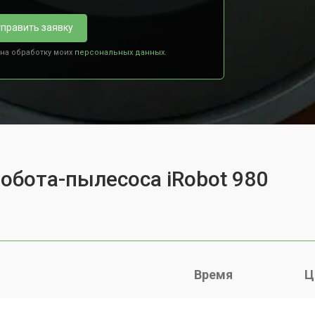
править заявку
 на обработку моих
персональных данных.
робота-пылесоса iRobot 980
Время
Ц