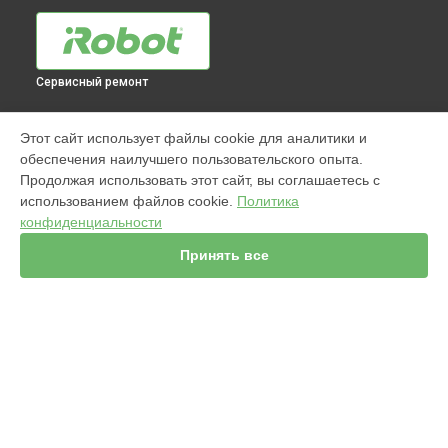
Сервисный ремонт
МОДЕЛИ
Этот сайт использует файлы cookie для аналитики и
обеспечения наилучшего пользовательского опыта.
960
Продолжая использовать этот сайт, вы соглашаетесь с
j7+ Combo
использованием файлов cookie.
Политика
Jet m6
конфиденциальности
980
s9
Принять все
981
i7
886
896
865
СТРАНИЦЫ
895
Гарантия
i8+
Доставка
j7+
Мастера
i3+