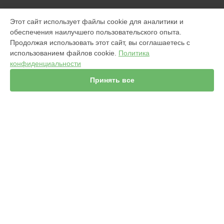
МОДЕЛИ
Этот сайт использует файлы cookie для аналитики и
обеспечения наилучшего пользовательского опыта.
960
Продолжая использовать этот сайт, вы соглашаетесь с
j7+ Combo
использованием файлов cookie.
Политика
Jet m6
конфиденциальности
980
s9
Принять все
981
i7
886
896
865
СТРАНИЦЫ
895
Гарантия
i8+
Доставка
j7+
Мастера
i3+
Контакты
976
Карта сайта
i7+
s9+
865
КОНТАКТЫ