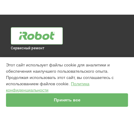
Сервисный ремонт
МОДЕЛИ
Этот сайт использует файлы cookie для аналитики и
обеспечения наилучшего пользовательского опыта.
960
Продолжая использовать этот сайт, вы соглашаетесь с
j7+ Combo
использованием файлов cookie.
Политика
Jet m6
конфиденциальности
980
s9
Принять все
981
i7
886
896
865
СТРАНИЦЫ